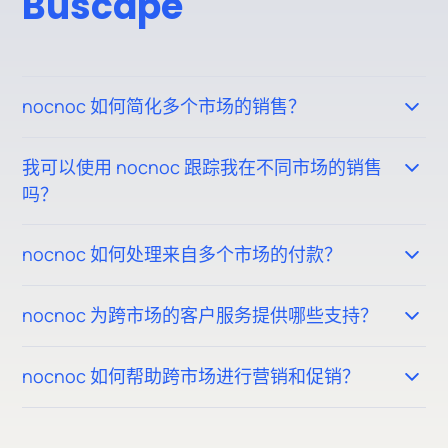
Buscape
nocnoc 如何简化多个市场的销售？
Nocnoc允许您通过单一平台管理20多个市场的清单。您
我可以使用 nocnoc 跟踪我在不同市场的销售
的产品上传后，它们会自动发布到多个商城，从而节省您
吗？
的时间。您可以与Shopify、Goflow、SellerCloud、API
或nocnoc卖家中心等平台无缝集成，从而在不到48小时
是的，nocnoc提供了一个直观的仪表板，您可以在其中
的时间内开始通过多个渠道进行销售。
nocnoc 如何处理来自多个市场的付款？
实时监控所有市场的销售、库存和绩效。一站式概览您的
业务表现，帮助您更快地做出明智的决策。
nocnoc 集中来自所有互联市场的付款，因此您可以在一
nocnoc 为跨市场的客户服务提供哪些支持？
个地方管理和接收以美元为单位的销售收入。这简化了您
的财务运营，并确保无论您在哪里进行销售，都能高效地
nocnoc 以当地语言为所有市场提供客户支持，确保有效
获得报酬。
nocnoc 如何帮助跨市场进行营销和促销？
管理所有查询、投诉和退货。我们通过在所有平台上提供
一致和可靠的服务，帮助您保持较高的客户满意度。
Nocnoc支持为每个市场量身定制的营销活动，确保您的
产品得到有效推广以吸引合适的客户。无论是投放广告、