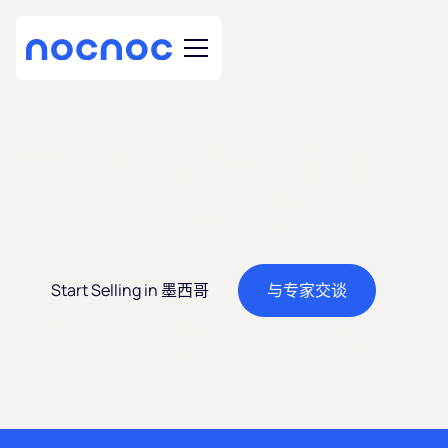
在墨西哥销售，拉丁美
洲第二大经济体
Start Selling in 墨西哥
与专家交谈
将您的业务拓展到墨西哥蓬勃发展的电商市场。 在
nocnoc 平台进行跨境销售，触达数百万新消费者。