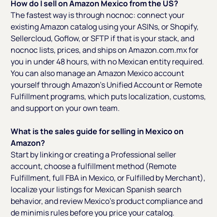
How do I sell on Amazon Mexico from the US?
The fastest way is through nocnoc: connect your
existing Amazon catalog using your ASINs, or Shopify,
Sellercloud, Goflow, or SFTP if that is your stack, and
nocnoc lists, prices, and ships on Amazon.com.mx for
you in under 48 hours, with no Mexican entity required.
You can also manage an Amazon Mexico account
yourself through Amazon's Unified Account or Remote
Fulfillment programs, which puts localization, customs,
and support on your own team.
What is the sales guide for selling in Mexico on
Amazon?
Start by linking or creating a Professional seller
account, choose a fulfillment method (Remote
Fulfillment, full FBA in Mexico, or Fulfilled by Merchant),
localize your listings for Mexican Spanish search
behavior, and review Mexico's product compliance and
de minimis rules before you price your catalog.