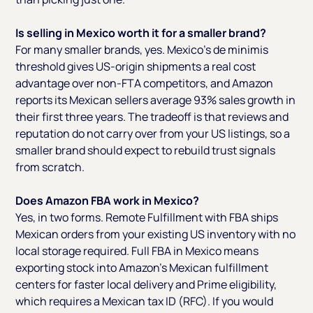
Is selling in Mexico worth it for a smaller brand?
For many smaller brands, yes. Mexico's de minimis
threshold gives US-origin shipments a real cost
advantage over non-FTA competitors, and Amazon
reports its Mexican sellers average 93% sales growth in
their first three years. The tradeoff is that reviews and
reputation do not carry over from your US listings, so a
smaller brand should expect to rebuild trust signals
from scratch.
Does Amazon FBA work in Mexico?
Yes, in two forms. Remote Fulfillment with FBA ships
Mexican orders from your existing US inventory with no
local storage required. Full FBA in Mexico means
exporting stock into Amazon's Mexican fulfillment
centers for faster local delivery and Prime eligibility,
which requires a Mexican tax ID (RFC). If you would