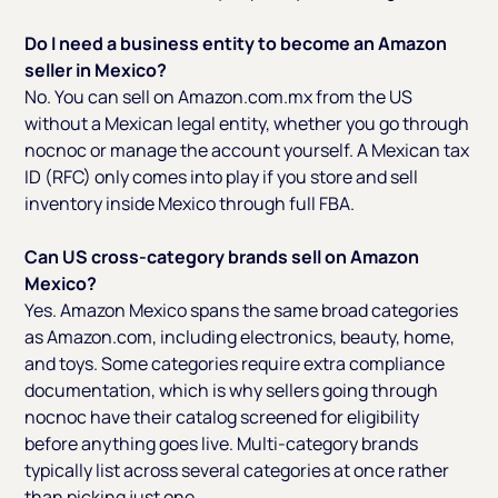
Do I need a business entity to become an Amazon
seller in Mexico?
No. You can sell on Amazon.com.mx from the US
without a Mexican legal entity, whether you go through
nocnoc or manage the account yourself. A Mexican tax
ID (RFC) only comes into play if you store and sell
inventory inside Mexico through full FBA.
Can US cross-category brands sell on Amazon
Mexico?
Yes. Amazon Mexico spans the same broad categories
as Amazon.com, including electronics, beauty, home,
and toys. Some categories require extra compliance
documentation, which is why sellers going through
nocnoc have their catalog screened for eligibility
before anything goes live. Multi-category brands
typically list across several categories at once rather
than picking just one.