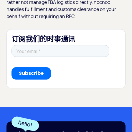
rather not manage FBA logistics directly, nocnoc
handles fulfillment and customs clearance on your
behalf without requiring an RFC.
订阅我们的时事通讯