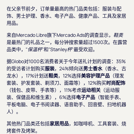
在父亲节前夕，订单量最高的热门品类包括：服装与配
饰、男士护理、香水、电子产品、健康产品、工具及家居
用品。
来自Mercado Libre旗下Mercado Ads的调查显示，
鞋类
是最热门的礼品之一，每分钟搜索量超过1500次。在露营
品类中，
"保温杯"
和"
Stanley杯"
最受欢迎。
据
Globo
对1000名消费者关于今年送礼计划的调查：35%
的受访者计划购买
服装
，24%倾向送
男士香水
（香水、古
龙水），17%计划送
鞋类
，12%选择
美容护理产品
（理发
套装、护发套装、剃须刀、面霜等），12%购买
时尚配饰
（钱包、皮带、手表等），11%考虑
运动相关
（运动服
装、保健品和维生素），6%选择
电子产品
（智能手表、
平板电脑、电子书阅读器、语音助手、回音壁、扫地机器
人）。
其他热门品类还包括
家居用品
，如咖啡机、工具套装、烧
烤套件及烤架。