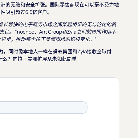
丁美洲的无缝和安全扩张。国际零售商现在可以毫不费力地
性吸引超过6.5亿客户。
增长最快的电子商务市场之间架起桥梁的无与伦比的机
运营官。
“nocnoc、Ant Group和Zyla之间的协同作用不
进步，推动整个拉丁美洲市场的积极变化。”
力，同时像本地人一样在蚂蚁集团和Zyla接收全球付
什么？向拉丁美洲扩展从未如此简单！