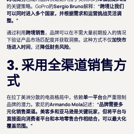
的关键策略。GoPro的
Sergio Bruno
解释：
“跨境让我们
可以同时进入多个国家，并根据需求和运营挑战灵活调
整。”
通过利用
跨境销售
，品牌可以在不需大量前期投入的情况
下验证产品市场匹配度并获取洞察。这种方式不仅
加快市
场进入时间
，还
降低财务风险
。
3. 采用全渠道销售方
式
在拉丁美洲分散的电商格局中，依赖
单一平台
会严重限制
品牌的潜力。索尼的
Armando Mola
記述：
“品牌需要多
元化销售渠道。美客多和亚马逊是关键玩家，但将平台与
直接面向消费者平台和本地零售合作相结合，可以最大化
覆盖范围。”