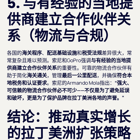
5. 与有经验的当地提
供商建立合作伙伴关
系（物流与合规）
各国的
海关程序
、
配送基础设施
和
税受法规
差异很大，常
常复杂且难以预测。索尼和GoPro强调
与有经验的当地提
供商建立合作伙伴关系
的重要性。可靠的物流合作伙伴有
助于简化
海关通关
，管理
最后一公里配送
，并确保
符合本
地税务和认证要求
。索尼的Armando Mola指出：
“强大、
可信赖的物流合作伙伴必不可少——不仅是为了避免延误
和破坏，更是为了保护品牌在拉丁美洲各地的声誉。”
结论：推动真实增长
的拉丁美洲扩张策略