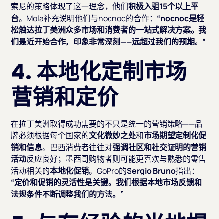
索尼的策略体现了这一理念，他们
积极入驵15个以上平
台
。Mola补充说明他们与nocnoc的合作：
“nocnoc是轻
松触达拉丁美洲众多市场和消费者的一站式解决方案。我
们最近开始合作，印象非常深刻——远超过我们的预期。”
4. 本地化定制市场
营销和定价
在拉丁美洲取得成功需要的不只是统一的营销策略——品
牌必须根据每个国家的
文化微妙之处
和
市场期望
定制化促
销和信息
。巴西消费者往往对
强调社区和社交证明的营销
活动
反应良好；墨西哥购物者则可能更喜欢与熟悉的零售
活动相关的
本地化促销
。GoPro的
Sergio Bruno
指出：
“定价和促销的灵活性是关键。我们根据本地市场反馈和
法规条件不断调整我们的方法。”