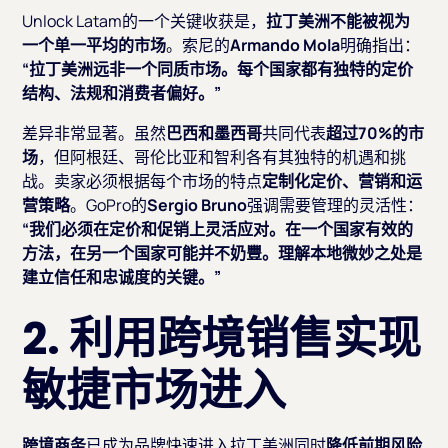
Unlock Latam的一个关键收获是，
拉丁美洲不能被视为
一个单一平均的市场
。索尼的
Armando Mola
明确指出：
“拉丁美洲远非一个同质市场。每个国家都有独特的定价
结构、法规和消费者偏好。”
差异非常显著。虽然
巴西和墨西哥
共同代表
超过70%的市
场
，但阿根廷、哥伦比亚和智利各有其独特的机遇和挑
战。卖家必须根据每个市场的特点
定制化定价、营销和运
营策略
。GoPro的
Sergio Bruno
强调需要管理的灵活性：
“我们必须在定价和促销上灵活应对。在一个国家有效的
方法，在另一个国家可能并不奶豐。理解本地微妙之处是
建立信任和忠诚度的关键。”
2. 利用跨境销售实现
敏捷市场进入
跨境商务
已成为品牌快速进入拉丁美洲同时
降低前期风险