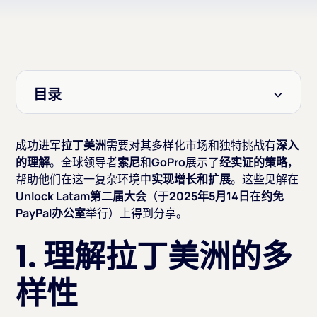
目录
标题 2
成功进军
拉丁美洲
需要对其多样化市场和独特挑战有
深入
的理解
。全球领导者
索尼
和
GoPro
展示了
经实证的策略
，
帮助他们在这一复杂环境中
实现增长和扩展
。这些见解在
Unlock Latam第二届大会
（于
2025年5月14日
在
约免
PayPal办公室
举行）上得到分享。
1. 理解拉丁美洲的多
样性