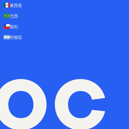
墨西哥
巴西
智利
阿根廷