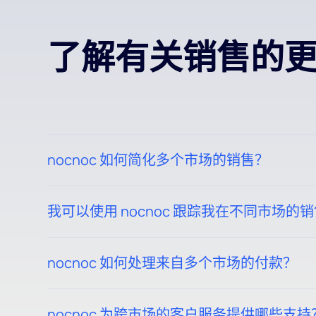
了解有关销售的
nocnoc 如何简化多个市场的销售？
Nocnoc允许您通过单一平台管理20多个市场的清单。您的
我可以使用 nocnoc 跟踪我在不同市场的
nocnoc卖家中心等平台无缝集成，从而在不到48
是的，nocnoc提供了一个直观的仪表板，您可以
nocnoc 如何处理来自多个市场的付款？
nocnoc 集中来自所有互联市场的付款，因此您
nocnoc 为跨市场的客户服务提供哪些支持
获得报酬。