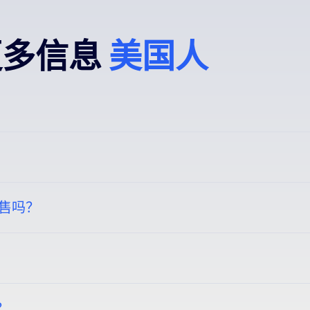
更多信息
美国人
产品上传后，它们会自动发布到多个商城，从而节省您的时间。您可以与Sh
销售吗？
小时的时间内开始通过多个渠道进行销售。
在其中实时监控所有市场的销售、库存和绩效。一站式概览您的业
可以在一个地方管理和接收以美元为单位的销售收入。这简化了您的
？