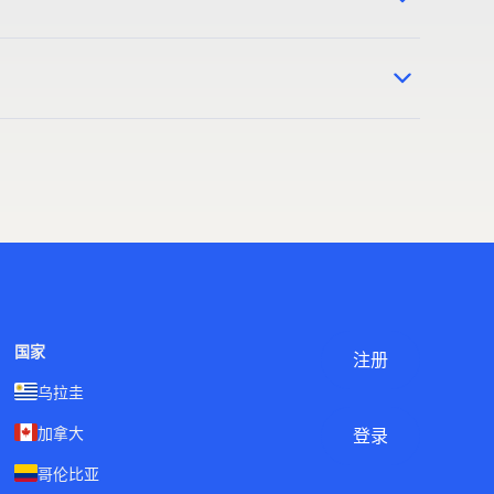
致和可靠的服务，帮助您保持较高的客户满意度。
供折扣还是优化列表，我们都确保您的产品可见度并推动
国家
注册
乌拉圭
加拿大
登录
哥伦比亚