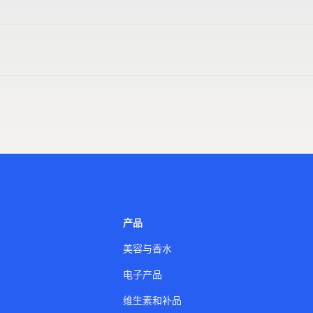
确保有效管理所有查询、投诉和退货。我们通过在所有平台上提供一
保您的产品得到有效推广以吸引合适的客户。无论是投放广告、提
产品
美容与香水
电子产品
维生素和补品