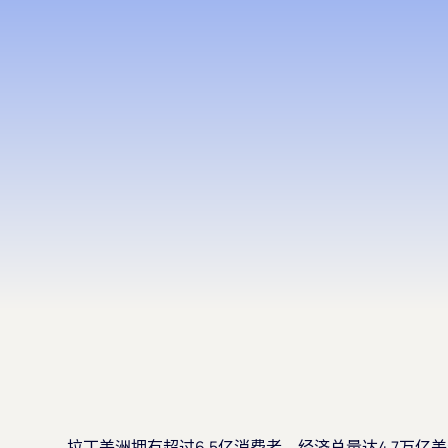
拉丁美洲拥有超过6.5亿消费者，经济总量达4.7万