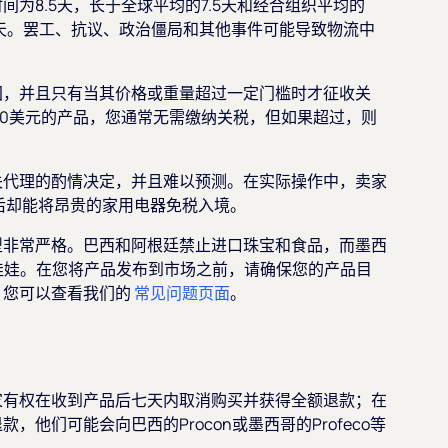
为8.5天，长于全球平均的7.5天和经合组织平均的
.4天。罢工、抗议、政治僵局和其他事件可能导致物流中
。
国，并且只有当其价格或重量超过一定门槛时才征收关
50美元的产品，您通常无需缴纳关税，但如果超过，则
关代理的酌情决定，并且难以预测。在实际操作中，卖家
后却能将昂贵的家用电器免税入境。
型非常严格。巴西和阿根廷禁止进口珠宝和食品，而墨西
芭比娃娃。在您将产品发布到市场之前，请确保您的产品目
，您可以查看我们的
常见问题页面
。
家有权在收到产品后七天内取消购买并获得全额退款；在
他们可能会向巴西的Procon或墨西哥的Profeco等